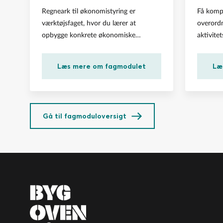
Regneark til økonomistyring er
Få kompe
værktøjsfaget, hvor du lærer at
overord
opbygge konkrete økonomiske
aktivite
modeller i et regneark.
eksterne 
Læs mere om fagmodulet
Læ
Gå til fagmoduloversigt