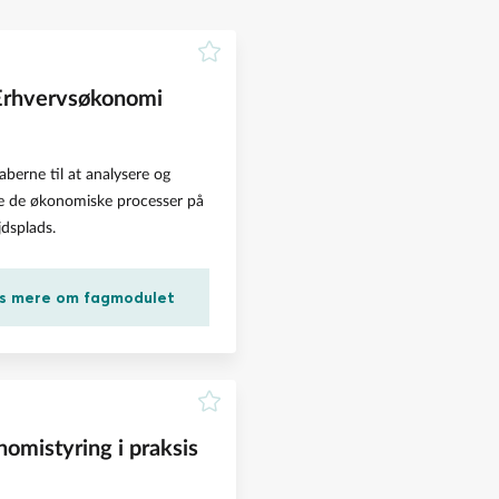
Erhvervsøkonomi
aberne til at analysere og
e de økonomiske processer på
jdsplads.
s mere om fagmodulet
omistyring i praksis