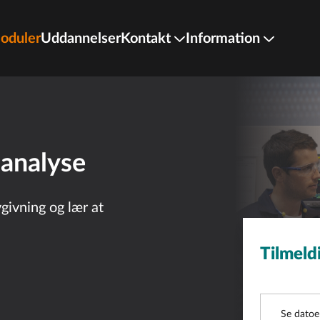
oduler
Uddannelser
Kontakt
Information
sanalyse
givning og lær at
Tilmeld
Kurser
Se datoe