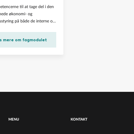
tencerne til at tage del i den
nede økonomi- og
tsstyring på både de interne og
linjer
s mere om fagmodulet
MENU
KONTAKT