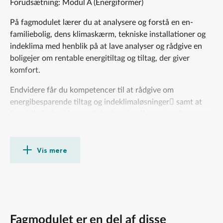
Forudsætning: Modul A (Energiformer)
På fagmodulet lærer du at analysere og forstå en en-
familiebolig, dens klimaskærm, tekniske installationer og
indeklima med henblik på at lave analyser og rådgive en
boligejer om rentable energitiltag og tiltag, der giver
komfort.
Endvidere får du kompetencer til at rådgive om
energibesparende tiltag og indeklimaløsninger samt at
formidle forbedringsmuligheder, der sikrer et godt og
energirigtigt indeklima
• Byggeskik, bygningskonstruktioner og grundlæggende
Vis mere
installationer og energirigtige bygnings- komponenter
• Klimaskærmens fysik, samt anvendte teorier, metoder
og praksis for dens opbygning
• Bygningsforbedringer og energibesparende
foranstaltninger med fokus på indeklima
• Myndighedsbestemmelser, bygningsreglementet,
Fagmodulet er en del af disse