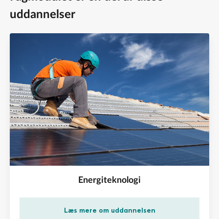
energimærkningsordning for bygninger
uddannelser
vurdere og vælge metode, materialer og energibesparende
installationer
• Vurdere og tilrettelægge systematisk og struktureret
bygningsanalyse
• Forklare tekniske tegninger
• Beregne energibesparelser og simple
tilbagebetalingstider
• Måle og analysere indeklima med fokus på CO2 og fugt
Energiteknologi
Læs mere om uddannelsen