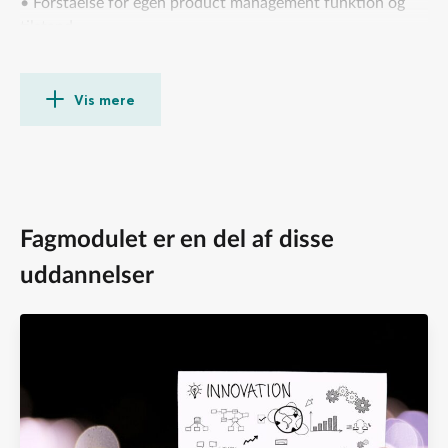
• Forståelse for egen product management funktion og
tilstand
• Kan forstå rollen som produktchef og de personlige krav
til en produktchef
• Udviklingsbaseret viden om centrale metoder, processer
Vis mere
og værktøjer indenfor Product Management
• Bagvedliggende teoretiske metoder til understøttelse af
arbejdet med værktøjer
• Praksis omkring kommunikativ understøttelse af rollen
som produktchef
Fagmodulet er en del af disse
uddannelser