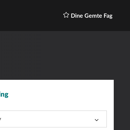
Dine Gemte Fag
ing
r