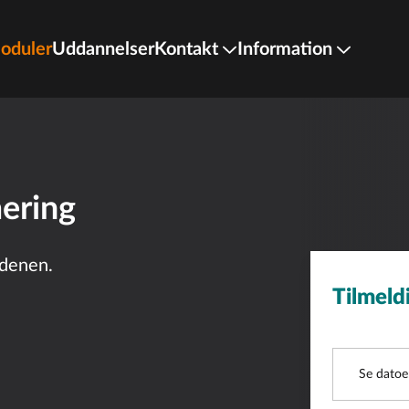
oduler
Uddannelser
Kontakt
Information
ering
rdenen.
Tilmeld
Kurser
Se datoe