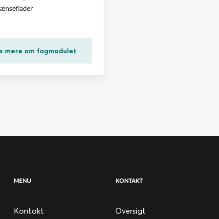
rænseflader
s mere om fagmodulet
MENU
KONTAKT
Kontakt
Oversigt