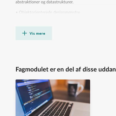
abstraktioner og datastrukturer.
• Objektorienterede designmønstre
• Grundlæggende datastrukturer og algoritmer, effektiv
• Grafer og grafalgoritmer.
• Sprog og grammatikker, regulære udtryk, tilstandsmas
Vis mere
• Lagdelte arkitekturer. API’er og frameworks
Fagmodulet er en del af disse uddan