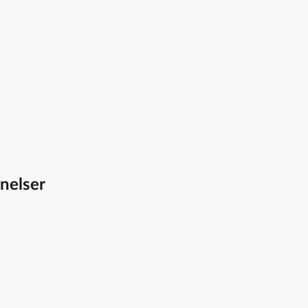
itet
kiner.
nelser