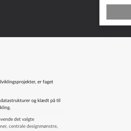
iklingsprojekter, er faget
datastrukturer og klædt på til
kling.
anvende det valgte
oner, centrale designmønstre,