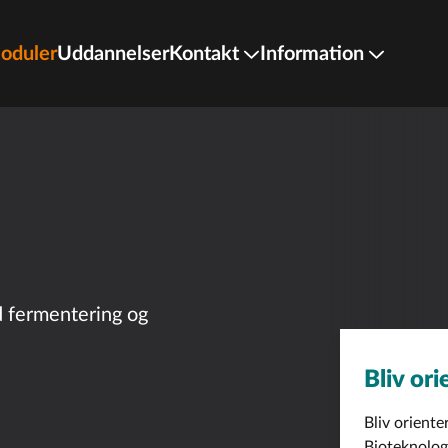
oduler
Uddannelser
Kontakt
Information
ed fermentering og
Bliv ori
Bliv oriente
Bioteknolog