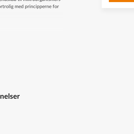
rtrolig med principperne for
, så den studerende kan
rganismer i hovedtræk.
nelser
GMO til industriel produktion