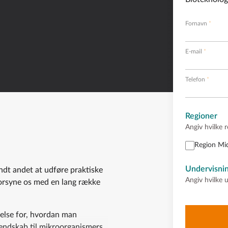
Fornavn
E-mail
Telefon
Regioner
Angiv hvilke r
Region Mid
Undervisni
ndt andet at udføre praktiske
Angiv hvilke 
forsyne os med en lang række
åelse for, hvordan man
endskab til mikroorganismers