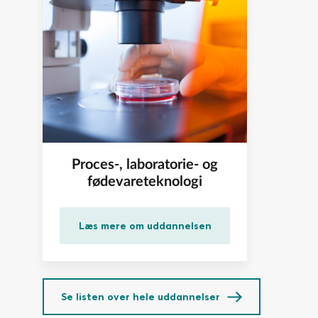
– Klargøring af fermentor til forsøg i laboratoriemålest
• Oprensning
– Metoder til isolering og oprensning af et fermenterin
– Vurdering af oprensningsgrad
– Karakterisering af et oprenset produkt.
• Projektarbejde
Proces-, laboratorie- og
fødevareteknologi
Læs mere om uddannelsen
Se listen over hele uddannelser