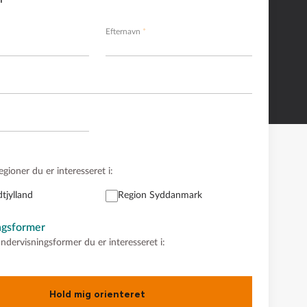
Efternavn
egioner du er interesseret i:
tjylland
Region Syddanmark
ngsformer
undervisningsformer du er interesseret i:
Hold mig orienteret