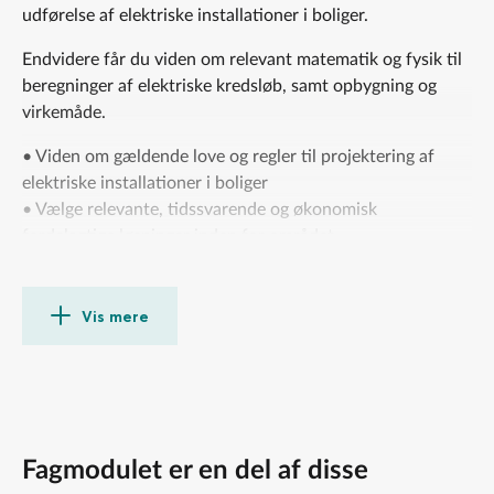
udførelse af elektriske installationer i boliger.
Endvidere får du viden om relevant matematik og fysik til
beregninger af elektriske kredsløb, samt opbygning og
virkemåde.
• Viden om gældende love og regler til projektering af
elektriske installationer i boliger
• Vælge relevante, tidssvarende og økonomisk
fordelagtige løsninger inden for området
• Matematiske beregninger til det el-tekniske område
• Vurdere praktiske problemstillinger ud fra el-tekniske
beregninger på elektriske kredsløb
Vis mere
• Viden om elektriske installationers opbygning, anvendte
komponenter og deres funktion
På modulet lærer du om planlægning, projektering og
udførelse af elektriske installationer i boliger.
Fagmodulet er en del af disse
Endvidere får du viden om relevant matematik og fysik til