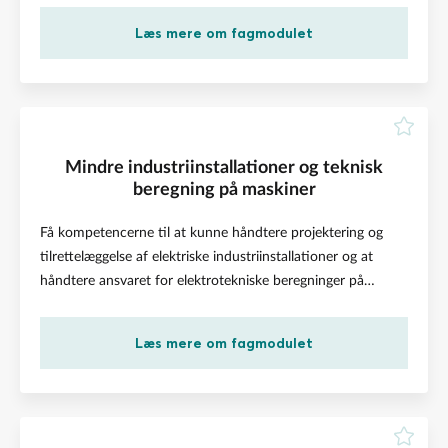
fordelagtige løsninger inden for området
Læs mere om fagmodulet
• Matematiske beregninger til det el-tekniske område
• Vurdere praktiske problemstillinger ud fra el-tekniske
beregninger på elektriske kredsløb
• Viden om elektriske installationers opbygning, anvendte
komponenter og deres funktion
Mindre industriinstallationer og teknisk
På modulet lærer du om planlægning, projektering og
beregning på maskiner
udførelse af elektriske installationer i boliger.
Få kompetencerne til at kunne håndtere projektering og
Endvidere får du viden om relevant matematik og fysik til
tilrettelæggelse af elektriske industriinstallationer og at
beregninger af elektriske kredsløb, samt opbygning og
håndtere ansvaret for elektrotekniske beregninger på
virkemåde.
maskiner
• Viden om gældende love og regler til projektering af
Læs mere om fagmodulet
elektriske installationer i boliger
• Vælge relevante, tidssvarende og økonomisk
fordelagtige løsninger inden for området
• Matematiske beregninger til det el-tekniske område