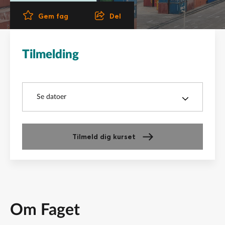
Del
Gem fag
Tilmelding
Kurser
Se datoer
Tilmeld dig kurset
Om Faget