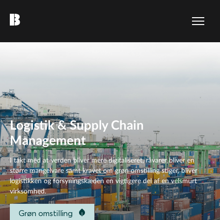
Logistik & Supply Chain
Management
I takt med at verden bliver mere digitaliseret, råvarer bliver en
større mangelvare samt kravet om grøn omstilling stiger, bliver
logistikken og forsyningskæden en vigtigere del af en velsmurt
virksomhed.
Grøn omstilling