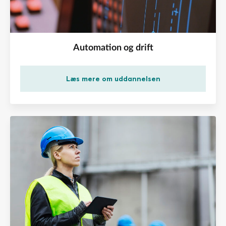
forstå effekten i værdikæden ved beslutninger om
outsourcing / off-shoring / insourcing / on-shoring
bruge indsigter i benchmarking, den cirkulære
Automation og drift
værdikæde samt relevante verdensmål
Læs mere om uddannelsen