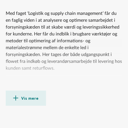
Med faget ‘Logistik og supply chain management’ får du
en faglig viden i at analysere og optimere samarbejdet i
forsyningskæden til at skabe værdi og leveringssikkerhed
for kunderne. Her får du indblik i brugbare værktøjer og
metoder til optimering af informations- og
materialestrømme mellem de enkelte led i
forsyningskæden. Her tages der både udgangspunkt i
flowet fra indkøb og leverandørsamarbejde til levering hos
kunden samt returflows.
Derudover lærer du at analysere optimeringsmuligheder i
forsyningskæden til at skabe den rette balance mellem
logistikomkostninger og leveringsservice under
Vis mere
hensyntagen til blandt andet CO2 udslip.
Det kan du, når du er færdig
gennemføre en værdikædeanalyse